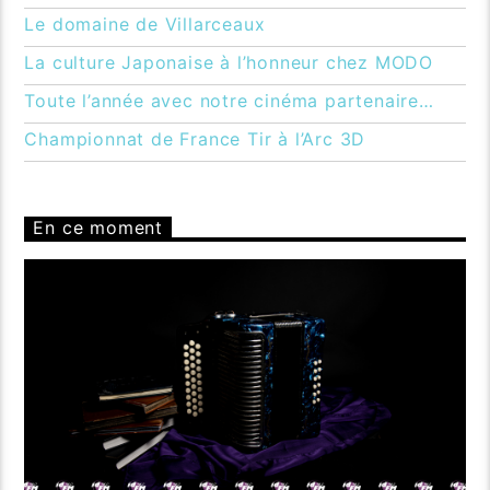
Le domaine de Villarceaux
La culture Japonaise à l’honneur chez MODO
Toute l’année avec notre cinéma partenaire…
Championnat de France Tir à l’Arc 3D
En ce moment